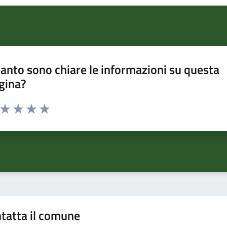
anto sono chiare le informazioni su questa
gina?
a da 1 a 5 stelle la pagina
ta 1 stelle su 5
Valuta 2 stelle su 5
Valuta 3 stelle su 5
Valuta 4 stelle su 5
Valuta 5 stelle su 5
tatta il comune