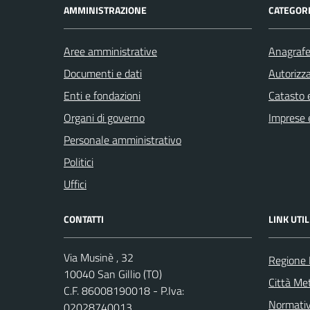
AMMINISTRAZIONE
CATEGORI
Aree amministrative
Anagrafe 
Documenti e dati
Autorizza
Enti e fondazioni
Catasto e
Organi di governo
Imprese 
Personale amministrativo
Politici
Uffici
CONTATTI
LINK UTIL
Via Musinè , 32
Regione
10040 San Gillio (TO)
Città Met
C.F. 86008190018 - P.Iva:
Normati
02028740013