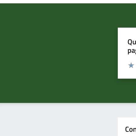
Qu
pa
Valut
Valu
Con