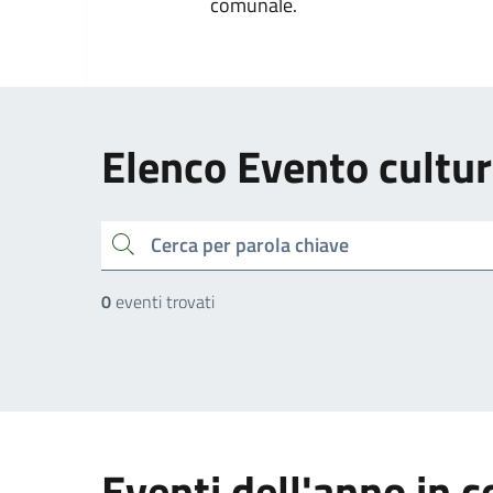
comunale.
Elenco Evento cultur
cerca
0
eventi trovati
Eventi dell'anno in c