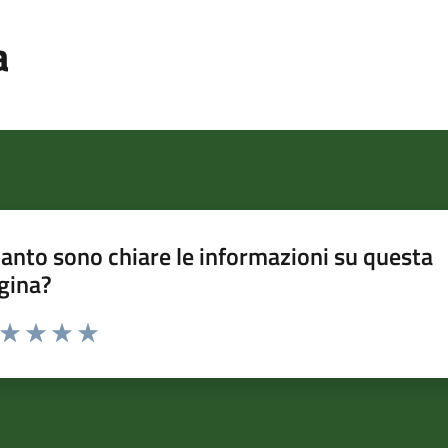
a
anto sono chiare le informazioni su questa
gina?
a da 1 a 5 stelle la pagina
ta 1 stelle su 5
Valuta 2 stelle su 5
Valuta 3 stelle su 5
Valuta 4 stelle su 5
Valuta 5 stelle su 5