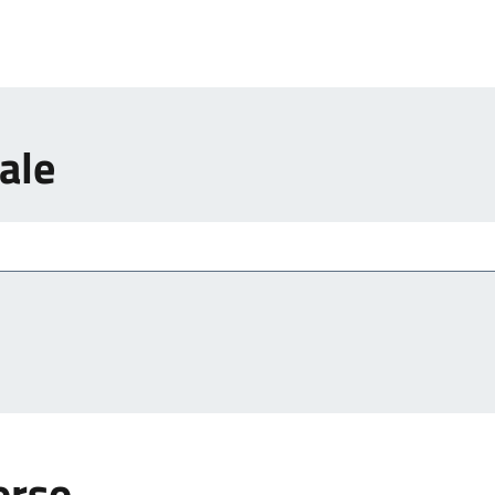
ale
orso