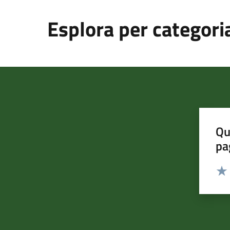
Esplora per categori
Qu
pa
Valut
Valu