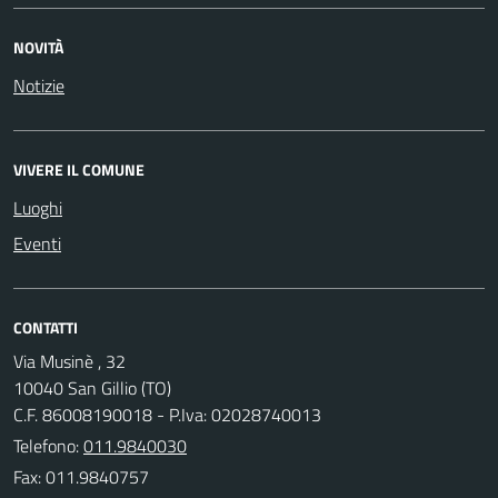
NOVITÀ
Notizie
VIVERE IL COMUNE
Luoghi
Eventi
CONTATTI
Via Musinè , 32
10040 San Gillio (TO)
C.F. 86008190018 - P.Iva: 02028740013
Telefono:
011.9840030
Fax: 011.9840757