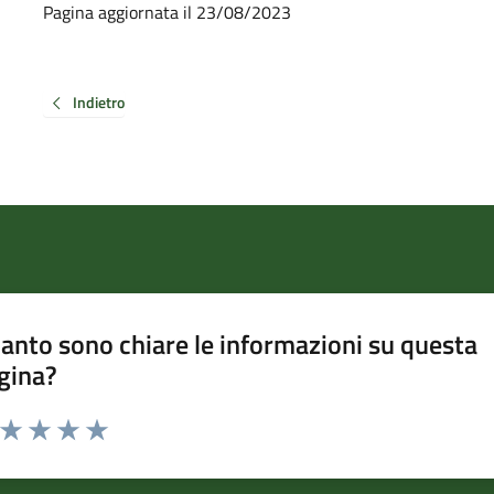
Pagina aggiornata il 23/08/2023
Indietro
anto sono chiare le informazioni su questa
gina?
a da 1 a 5 stelle la pagina
ta 1 stelle su 5
Valuta 2 stelle su 5
Valuta 3 stelle su 5
Valuta 4 stelle su 5
Valuta 5 stelle su 5