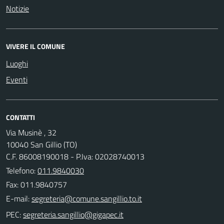
Notizie
VIVERE IL COMUNE
Luoghi
Eventi
CONTATTI
Via Musinè , 32
10040 San Gillio (TO)
C.F. 86008190018 - P.Iva: 02028740013
Telefono:
011.9840030
Fax: 011.9840757
E-mail:
PEC: