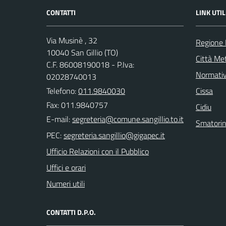
CONTATTI
LINK UTIL
Via Musinè , 32
Regione
10040 San Gillio (TO)
Città Met
C.F. 86008190018 - P.Iva:
Normati
02028740013
Telefono:
011.9840030
Cissa
Fax: 011.9840757
Cidiu
E-mail:
Smatori
PEC:
Ufficio Relazioni con il Pubblico
Uffici e orari
Numeri utili
CONTATTI D.P.O.