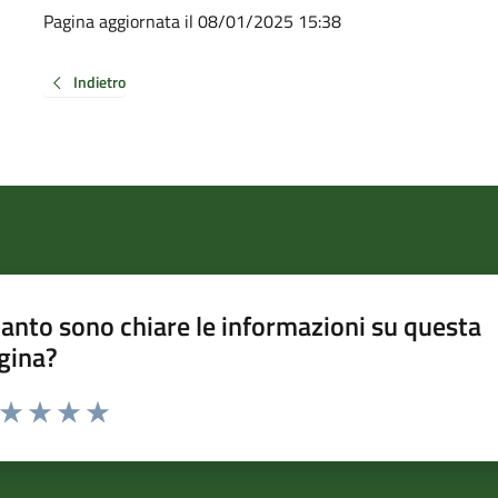
Pagina aggiornata il 08/01/2025 15:38
Indietro
anto sono chiare le informazioni su questa
gina?
a da 1 a 5 stelle la pagina
ta 1 stelle su 5
Valuta 2 stelle su 5
Valuta 3 stelle su 5
Valuta 4 stelle su 5
Valuta 5 stelle su 5