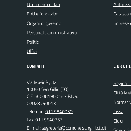
Documenti e dati
Autorizza
Enti e fondazioni
Catasto e
Organi di governo
Imprese 
Personale amministrativo
Politici
Uffici
CONTATTI
LINK UTIL
Via Musinè , 32
Regione
10040 San Gillio (TO)
Città Met
C.F. 86008190018 - P.Iva:
Normati
02028740013
Telefono:
011.9840030
Cissa
Fax: 011.9840757
Cidiu
E-mail:
Smatori