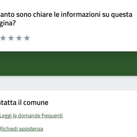
anto sono chiare le informazioni su questa
gina?
a da 1 a 5 stelle la pagina
ta 1 stelle su 5
Valuta 2 stelle su 5
Valuta 3 stelle su 5
Valuta 4 stelle su 5
Valuta 5 stelle su 5
tatta il comune
Leggi le domande frequenti
Richiedi assistenza