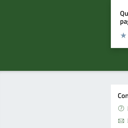
Qu
pa
Valut
Valu
Con