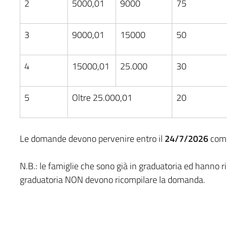
2
5000,01
9000
75
3
9000,01
15000
50
4
15000,01
25.000
30
5
Oltre 25.000,01
20
Le domande devono pervenire entro il
24/7/2026
comp
N.B.: le famiglie che sono già in graduatoria ed hanno 
graduatoria NON devono ricompilare la domanda.