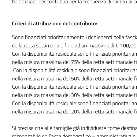
beneficiare dei contributi per la frequenza di minori ai ce
Criteri di attribuzione del contributo:
Sono finanziati prioritariamente i richiedenti della fas
della retta settimanale fino ad un massimo di € 100,00
Con la disponibilità residuale sono finanziati prioritaria
nella misura massima del 75% della retta settimanale f
.Con la disponibilità residuale sono finanziati prioritari
nella misura massima del 50% della retta settimanale f
Con la disponibilità residuale sono finanziati prioritaria
nella misura massima del 30% della retta settimanale f
Con la disponibilità residuale sono finanziati prioritaria
nella misura massima del 20% della retta settimanale 
Si precisa che alle famiglie già individuate come destina
responsabile dell’area demografico – amministrativa n