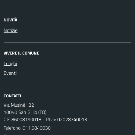
NOVITÀ
Notizie
VIVERE IL COMUNE
Luoghi
Eventi
CONTATTI
Via Musinè , 32
10040 San Gillio (TO)
C.F. 86008190018 - P.Iva: 02028740013
Telefono:
011.9840030