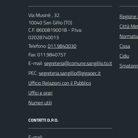
Via Musinè , 32
Regione
10040 San Gillio (TO)
Città Met
C.F. 86008190018 - P.Iva:
Normati
02028740013
Telefono:
011.9840030
Cissa
Fax: 011.9840757
Cidiu
E-mail:
Smatori
PEC:
Ufficio Relazioni con il Pubblico
Uffici e orari
Numeri utili
CONTATTI D.P.O.
E-mail: