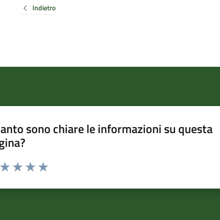
Indietro
anto sono chiare le informazioni su questa
gina?
a da 1 a 5 stelle la pagina
ta 1 stelle su 5
Valuta 2 stelle su 5
Valuta 3 stelle su 5
Valuta 4 stelle su 5
Valuta 5 stelle su 5