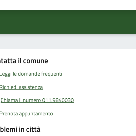
ta 1 stelle su 5
Valuta 2 stelle su 5
Valuta 3 stelle su 5
Valuta 4 stelle su 5
Valuta 5 stelle su 5
tatta il comune
Leggi le domande frequenti
Richiedi assistenza
Chiama il numero 011.9840030
Prenota appuntamento
blemi in città