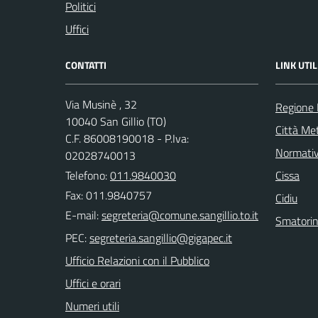
Politici
Uffici
CONTATTI
LINK UTIL
Via Musinè , 32
Regione
10040 San Gillio (TO)
Città Met
C.F. 86008190018 - P.Iva:
Normati
02028740013
Telefono:
011.9840030
Cissa
Fax: 011.9840757
Cidiu
E-mail:
Smatori
PEC:
Ufficio Relazioni con il Pubblico
Uffici e orari
Numeri utili